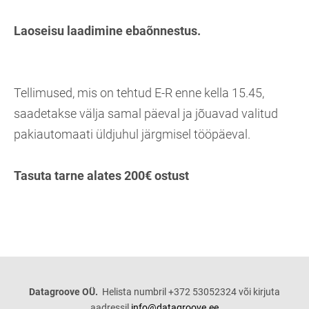
Laoseisu laadimine ebaõnnestus.
Tellimused, mis on tehtud E-R enne kella 15.45,
saadetakse välja samal päeval ja jõuavad valitud
pakiautomaati üldjuhul järgmisel tööpäeval.
Tasuta tarne alates 200€ ostust
Datagroove OÜ.
Helista numbril +372 53052324 või kirjuta
aadressil
info@datagroove.ee