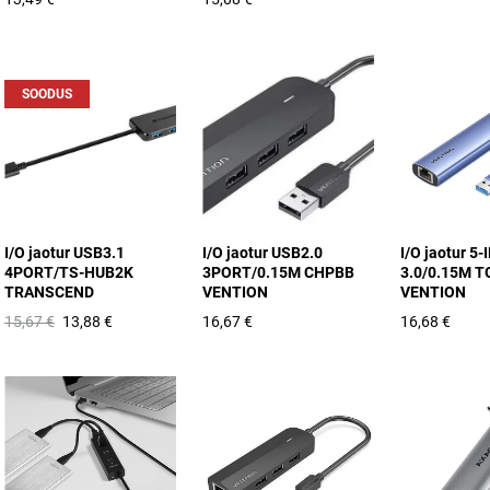
SOODUS
I/O jaotur USB3.1
I/O jaotur USB2.0
I/O jaotur 5
4PORT/TS-HUB2K
3PORT/0.15M CHPBB
3.0/0.15M 
TRANSCEND
VENTION
VENTION
15,67 €
13,88 €
16,67 €
16,68 €