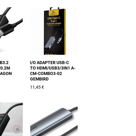
SB3.2
I/O ADAPTER USB-C
/0.2M
TO HDMI/USB3/3IN1 A-
XAGON
CM-COMBO3-02
GEMBIRD
11,45 €