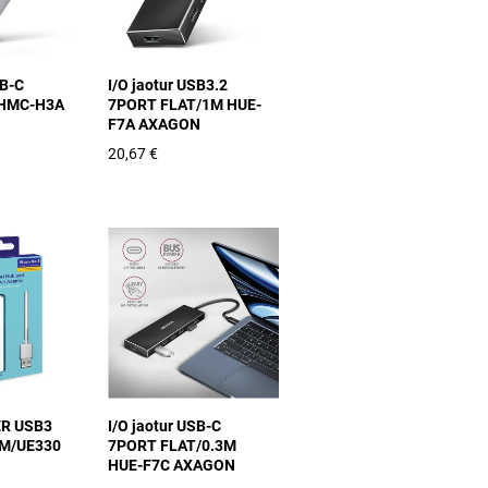
SB-C
I/O jaotur USB3.2
 HMC-H3A
7PORT FLAT/1M HUE-
F7A AXAGON
20,67 €
R USB3
I/O jaotur USB-C
M/UE330
7PORT FLAT/0.3M
HUE-F7C AXAGON