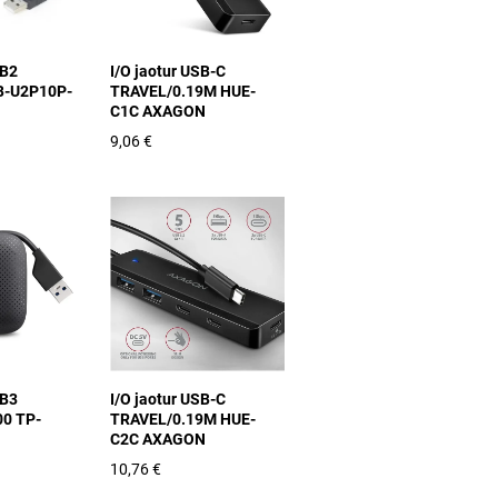
SB2
I/O jaotur USB-C
-U2P10P-
TRAVEL/0.19M HUE-
C1C AXAGON
9,06 €
SB3
I/O jaotur USB-C
0 TP-
TRAVEL/0.19M HUE-
C2C AXAGON
10,76 €