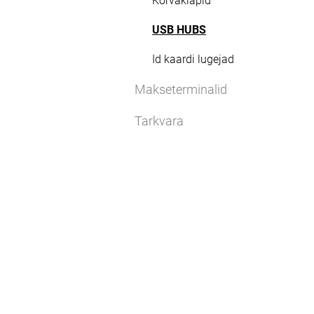
Kõrvaklapid
USB HUBS
Id kaardi lugejad
Makseterminalid
Tarkvara