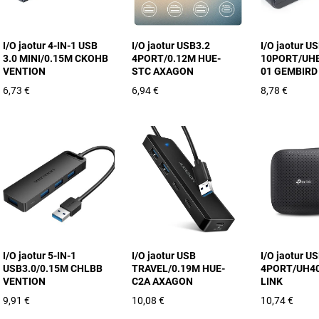
I/O jaotur 4-IN-1 USB
I/O jaotur USB3.2
I/O jaotur U
3.0 MINI/0.15M CKOHB
4PORT/0.12M HUE-
10PORT/UHB
VENTION
STC AXAGON
01 GEMBIRD
6,73 €
6,94 €
8,78 €
I/O jaotur 5-IN-1
I/O jaotur USB
I/O jaotur U
USB3.0/0.15M CHLBB
TRAVEL/0.19M HUE-
4PORT/UH40
VENTION
C2A AXAGON
LINK
9,91 €
10,08 €
10,74 €