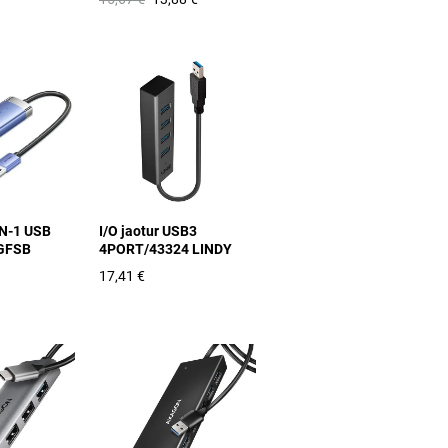
-IN-1 USB
I/O jaotur USB3
TGFSB
4PORT/43324 LINDY
17,41 €