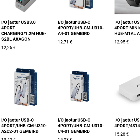
I/O jaotur USB3.0
I/O jaotur USB-C
I/O jaotur U
4PORT
4PORT/UHB-CM-U310-
4PORT MINI
CHARGING/1.2M HUE-
A4-01 GEMBIRD
HUE-M1AL 
S2BL AXAGON
12,71 €
12,95 €
12,26 €
I/O jaotur USB-C
I/O jaotur USB-C
I/O jaotur U
4PORT/UHB-CM-U310-
4PORT/UHB-CM-U310-
4PORT/4314
A2C2-01 GEMBIRD
C4-01 GEMBIRD
15,28 €
13,49 €
15,08 €