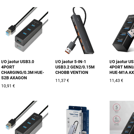
I/O jaotur USB3.0
I/O jaotur 5-IN-1
I/O jaotur U
4PORT
USB3.2 GEN2/0.15M
4PORT MINI
CHARGING/0.3M HUE-
CHOBB VENTION
HUE-M1A A
S2B AXAGON
11,37 €
11,43 €
10,91 €