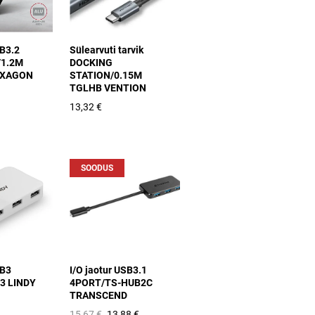
SB3.2
Sülearvuti tarvik
/1.2M
DOCKING
AXAGON
STATION/0.15M
TGLHB VENTION
13,32 €
SOODUS
SB3
I/O jaotur USB3.1
3 LINDY
4PORT/TS-HUB2C
TRANSCEND
15,67 €
13,88 €