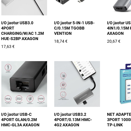
I/O jaotur USB3.0
I/O jaotur 5-IN-1 USB-
I/O jaotur U
4PORT
C/0.15M TGOBB
4IN1/0.15M
CHARGING/W/AC 1.2M
VENTION
AXAGON
HUE-S2BP AXAGON
18,74 €
20,67 €
17,63 €
I/O jaotur USB-C
I/O jaotur USB3.2
NET ADAPTE
4PORT GLAN/0.2M
4PORT/0.13M HMC-
3PORT 1000
HMC-GL3A AXAGON
4G2 AXAGON
TP-LINK