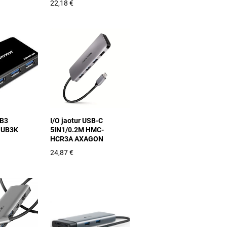
22,18 €
SB3
I/O jaotur USB-C
HUB3K
5IN1/0.2M HMC-
HCR3A AXAGON
24,87 €