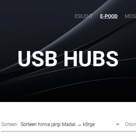
ESILEHT
E-POOD
MEIS
USB HUBS
Sorteeri:
Otsin