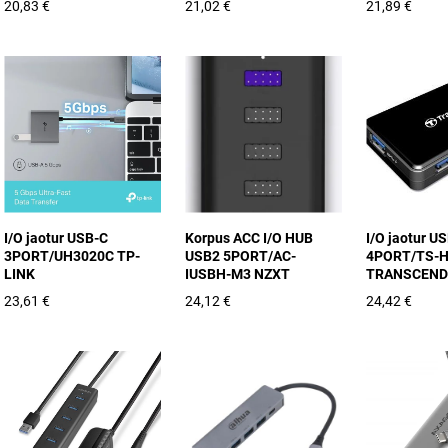
20,83 €
21,02 €
21,89 €
I/O jaotur USB-C
Korpus ACC I/O HUB
I/O jaotur U
3PORT/UH3020C TP-
USB2 5PORT/AC-
4PORT/TS-
LINK
IUSBH-M3 NZXT
TRANSCEND
23,61 €
24,12 €
24,42 €