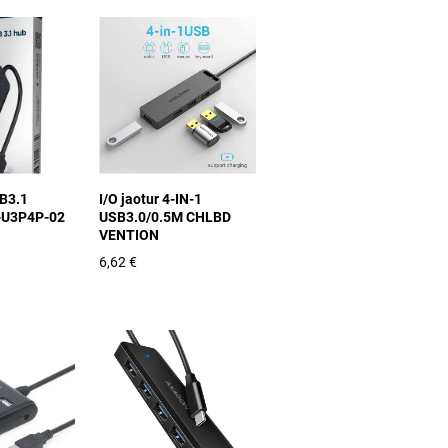
SB3.1
I/O jaotur 4-IN-1
U3P4P-02
USB3.0/0.5M CHLBD
VENTION
6,62 €