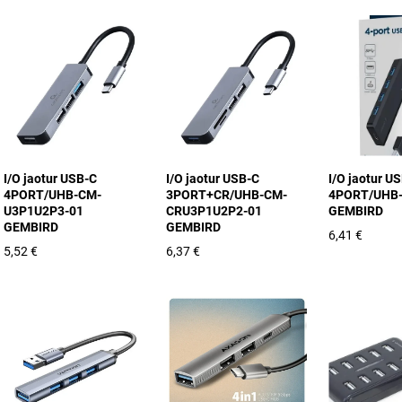
I/O jaotur USB-C
I/O jaotur USB-C
I/O jaotur U
4PORT/UHB-CM-
3PORT+CR/UHB-CM-
4PORT/UHB-
U3P1U2P3-01
CRU3P1U2P2-01
GEMBIRD
GEMBIRD
GEMBIRD
6,41 €
5,52 €
6,37 €