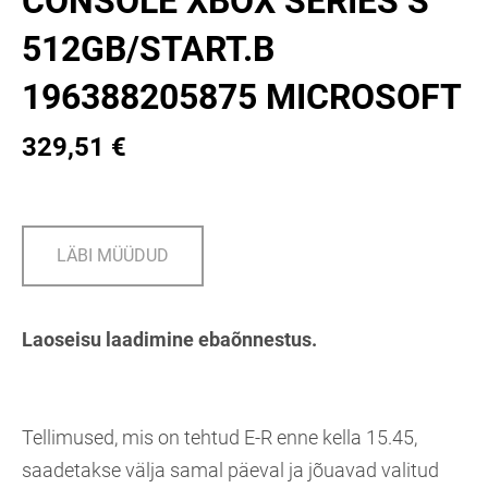
CONSOLE XBOX SERIES S
512GB/START.B
196388205875 MICROSOFT
329,51 €
LÄBI MÜÜDUD
Laoseisu laadimine ebaõnnestus.
Tellimused, mis on tehtud E-R enne kella 15.45,
saadetakse välja samal päeval ja jõuavad valitud