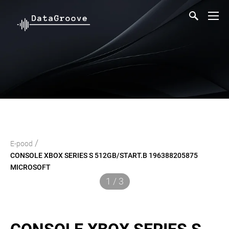
/
E-pood
CONSOLE XBOX SERIES S 512GB/START.B 196388205875
MICROSOFT
1 / 3