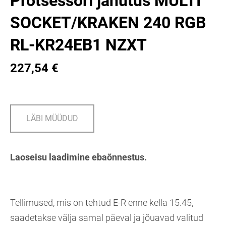
Protsessori jahutus MULTI
SOCKET/KRAKEN 240 RGB
RL-KR24EB1 NZXT
227,54 €
LÄBI MÜÜDUD
Laoseisu laadimine ebaõnnestus.
Tellimused, mis on tehtud E-R enne kella 15.45,
saadetakse välja samal päeval ja jõuavad valitud