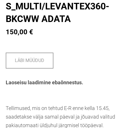
S_MULTI/LEVANTEX360-
BKCWW ADATA
150,00 €
LÄBI MÜÜDUD
Laoseisu laadimine ebaõnnestus.
Tellimused, mis on tehtud E-R enne kella 15.45,
saadetakse välja samal päeval ja jõuavad valitud
pakiautomaati üldjuhul järgmisel tööpäeval.