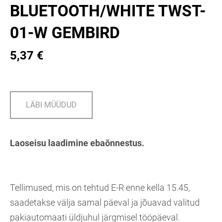
BLUETOOTH/WHITE TWST-
01-W GEMBIRD
5,37 €
LÄBI MÜÜDUD
Laoseisu laadimine ebaõnnestus.
Tellimused, mis on tehtud E-R enne kella 15.45,
saadetakse välja samal päeval ja jõuavad valitud
pakiautomaati üldjuhul järgmisel tööpäeval.