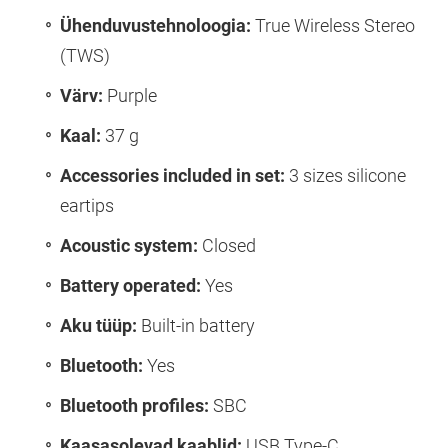
Ühenduvustehnoloogia:
True Wireless Stereo
(TWS)
Värv:
Purple
Kaal:
37 g
Accessories included in set:
3 sizes silicone
eartips
Acoustic system:
Closed
Battery operated:
Yes
Aku tüüp:
Built-in battery
Bluetooth:
Yes
Bluetooth profiles:
SBC
Kaasasolevad kaablid:
USB Type-C