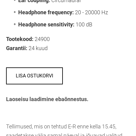
Ear coupling:
Circumaural
Headphone frequency:
20 - 20000 Hz
Headphone sensitivity:
100 dB
Tootekood:
24900
Garantii:
24 kuud
LISA OSTUKORVI
Laoseisu laadimine ebaõnnestus.
Tellimused, mis on tehtud E-R enne kella 15.45,
saadetakse välja samal päeval ja jõuavad valitud