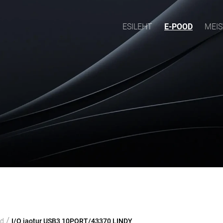
ESILEHT
E-POOD
MEIS
/
od
I/O jaotur USB3 10PORT/43370 LINDY