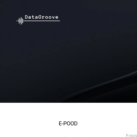
E-POOD
E-po