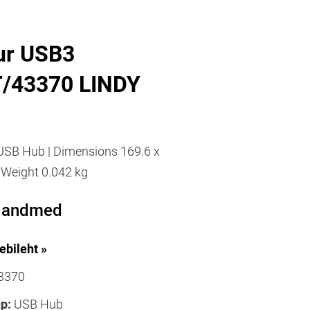
tur USB3
/43370 LINDY
USB Hub | Dimensions 169.6 x
 Weight 0.042 kg
d andmed
ebileht »
3370
p:
USB Hub