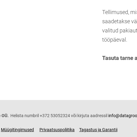
Tellimused, mi
saadetakse vä
valitud pakiau
tööpäeval.
Tasuta tarne 
 OÜ.
Helista numbril +372 53052324 või kirjuta aadressil
info@datagroo
Müügitingimused
Privaatsuspoliitika
Tagastus ja Garantii