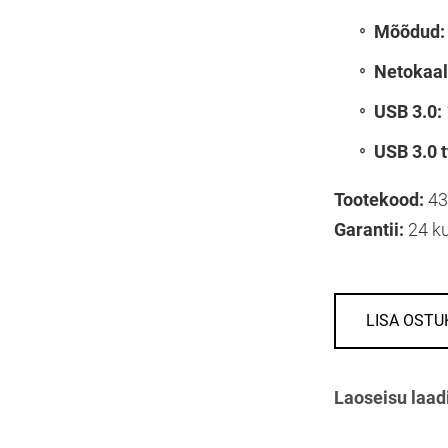
Mõõdud:
Netokaal
USB 3.0:
USB 3.0 t
Tootekood:
43
Garantii:
24 k
LISA OSTU
Laoseisu laad