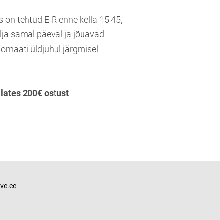
s on tehtud E-R enne kella 15.45,
lja samal päeval ja jõuavad
tomaati üldjuhul järgmisel
alates 200€ ostust
ve.ee