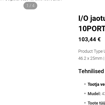
1 / 4
I/O jao
10PORT
103,44 €
Product Type 
46.2 x 25mm |
Tehnilise
Tootja ve
Mudel:
4
Toote tüü