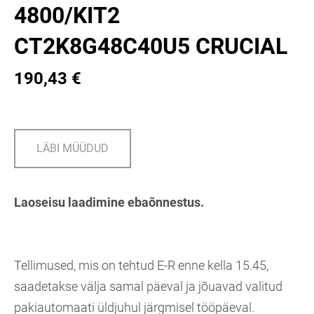
4800/KIT2
CT2K8G48C40U5 CRUCIAL
190,43 €
LÄBI MÜÜDUD
Laoseisu laadimine ebaõnnestus.
Tellimused, mis on tehtud E-R enne kella 15.45,
saadetakse välja samal päeval ja jõuavad valitud
pakiautomaati üldjuhul järgmisel tööpäeval.