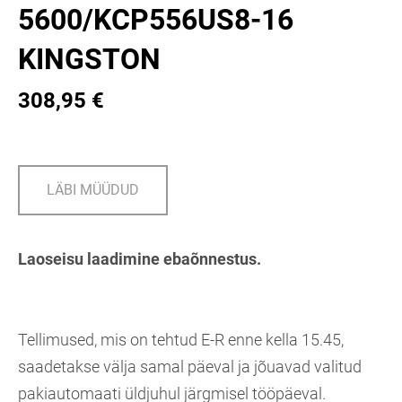
5600/KCP556US8-16
KINGSTON
308,95 €
LÄBI MÜÜDUD
Laoseisu laadimine ebaõnnestus.
Tellimused, mis on tehtud E-R enne kella 15.45,
saadetakse välja samal päeval ja jõuavad valitud
pakiautomaati üldjuhul järgmisel tööpäeval.