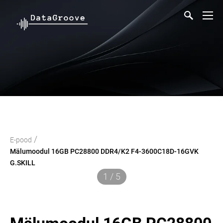
/
E-pood
Mälumoodul 16GB PC28800 DDR4/K2 F4-3600C18D-16GVK
G.SKILL
1 / 5