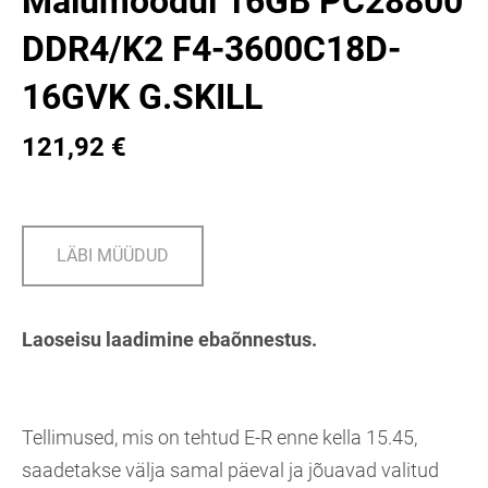
Mälumoodul 16GB PC28800
DDR4/K2 F4-3600C18D-
16GVK G.SKILL
121,92 €
LÄBI MÜÜDUD
Laoseisu laadimine ebaõnnestus.
Tellimused, mis on tehtud E-R enne kella 15.45,
saadetakse välja samal päeval ja jõuavad valitud