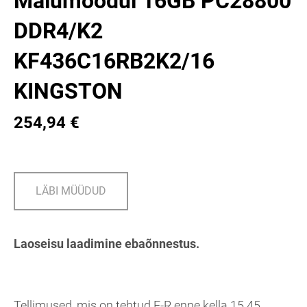
Mälumoodul 16GB PC28800
DDR4/K2
KF436C16RB2K2/16
KINGSTON
254,94 €
LÄBI MÜÜDUD
Laoseisu laadimine ebaõnnestus.
Tellimused, mis on tehtud E-R enne kella 15.45,