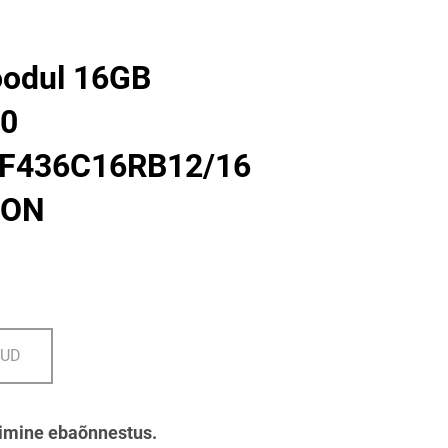
odul 16GB
0
F436C16RB12/16
TON
DUD
imine ebaõnnestus.