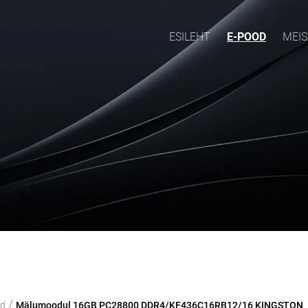
ESILEHT
E-POOD
MEIS
/
od
Mälumoodul 16GB PC28800 DDR4/KF436C16RB12/16 KINGSTON