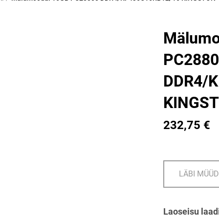
Mälumo
PC2880
DDR4/K
KINGS
232,75 €
LÄBI MÜÜ
Laoseisu laad