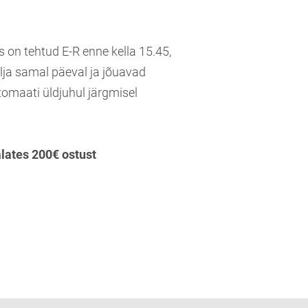
s on tehtud E-R enne kella 15.45,
lja samal päeval ja jõuavad
tomaati üldjuhul järgmisel
alates 200€ ostust