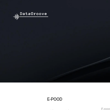
E-POOD
E-po