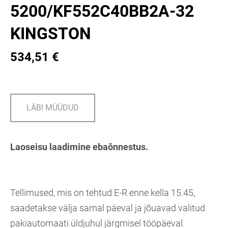
5200/KF552C40BB2A-32
KINGSTON
534,51 €
LÄBI MÜÜDUD
Laoseisu laadimine ebaõnnestus.
Tellimused, mis on tehtud E-R enne kella 15.45,
saadetakse välja samal päeval ja jõuavad valitud
pakiautomaati üldjuhul järgmisel tööpäeval.