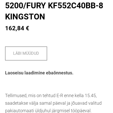
5200/FURY KF552C40BB-8
KINGSTON
162,84 €
LÄBI MÜÜDUD
Laoseisu laadimine ebaõnnestus.
Tellimused, mis on tehtud E-R enne kella 15.45,
saadetakse välja samal päeval ja jõuavad valitud
pakiautomaati üldjuhul järgmisel tööpäeval.