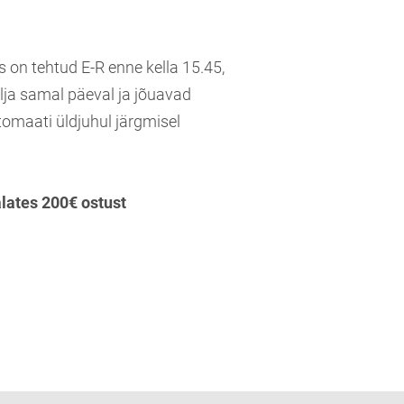
s on tehtud E-R enne kella 15.45,
lja samal päeval ja jõuavad
tomaati üldjuhul järgmisel
alates 200€ ostust