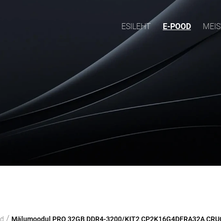
ESILEHT
E-POOD
MEIS
/
od
Mälumoodul PRO 32GB DDR4-3200/KIT2 CP2K16G4DFRA32A CRU