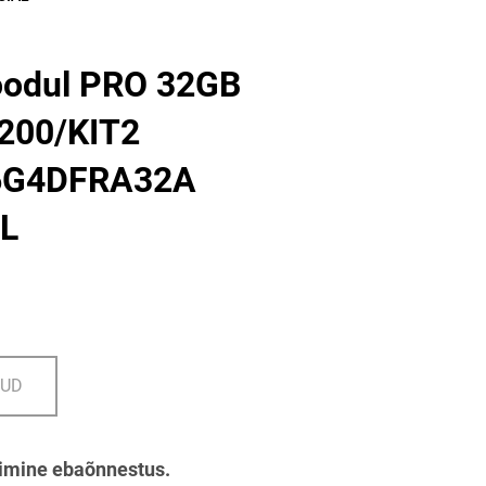
odul PRO 32GB
200/KIT2
6G4DFRA32A
L
DUD
imine ebaõnnestus.