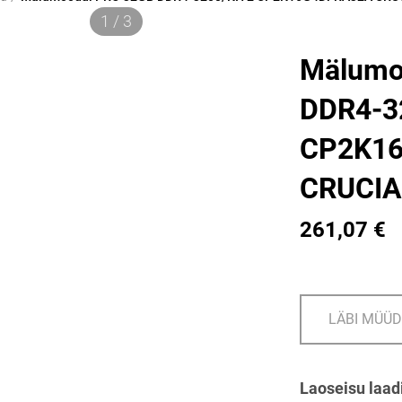
1 / 3
Mälumo
DDR4-3
CP2K1
CRUCIA
261,07 €
LÄBI MÜÜ
Laoseisu laad