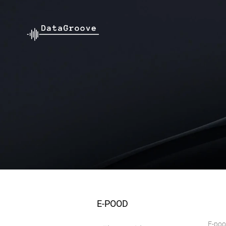
E-POOD
E-po