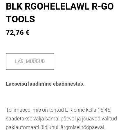
BLK RGOHELELAWL R-GO
TOOLS
72,76 €
LÄBI MÜÜDUD
Laoseisu laadimine ebaõnnestus.
Tellimused, mis on tehtud E-R enne kella 15.45,
saadetakse välja samal päeval ja jõuavad valitud
pakiautomaati üldjuhul järgmisel tööpäeval.