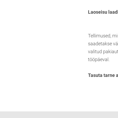
Laoseisu laad
Tellimused, mi
saadetakse vä
valitud pakiau
tööpäeval.
Tasuta tarne 