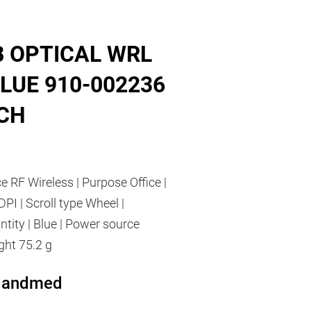
SB OPTICAL WRL
LUE 910-002236
CH
e RF Wireless | Purpose Office |
DPI | Scroll type Wheel |
tity | Blue | Power source
ght 75.2 g
d andmed