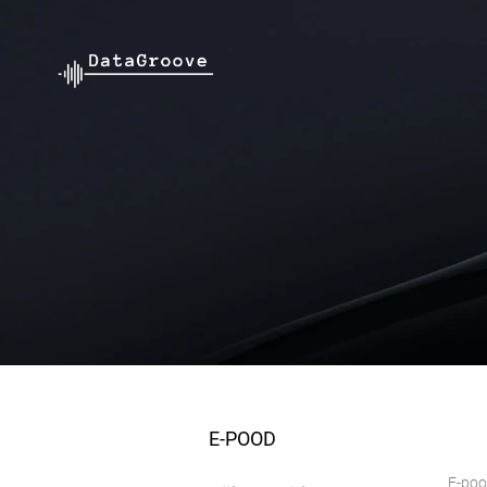
E-POOD
E-po