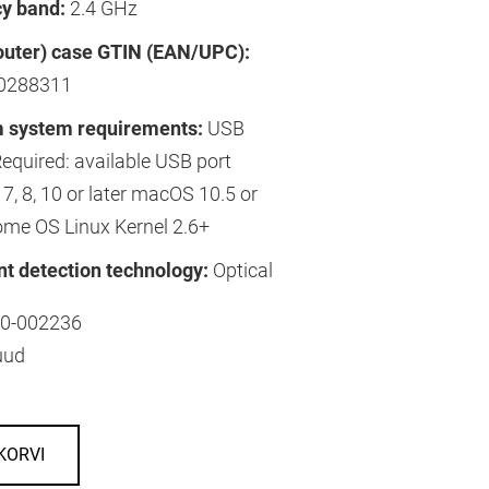
y band:
2.4 GHz
outer) case GTIN (EAN/UPC):
0288311
 system requirements:
USB
Required: available USB port
, 8, 10 or later macOS 10.5 or
ome OS Linux Kernel 2.6+
 detection technology:
Optical
0-002236
uud
KORVI