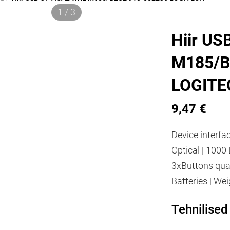
1 / 3
Hiir U
M185/B
LOGITE
9,47 €
Device interfac
Optical | 1000 
3xButtons quan
Batteries | Wei
Tehnilise