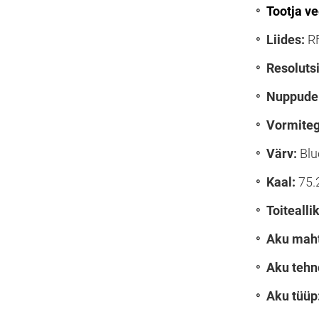
Tootja ve
Liides:
RF
Resoluts
Nuppude 
Vormiteg
Värv:
Blu
Kaal:
75.
Toitealli
Aku maht
Aku tehn
Aku tüüp