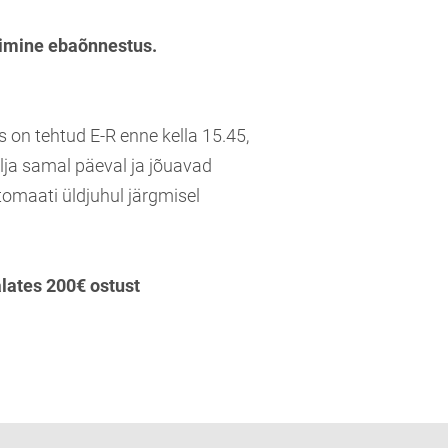
imine ebaõnnestus.
s on tehtud E-R enne kella 15.45,
lja samal päeval ja jõuavad
tomaati üldjuhul järgmisel
alates 200€ ostust