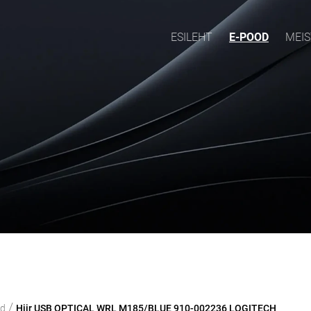
ESILEHT
E-POOD
MEIS
/
od
Hiir USB OPTICAL WRL M185/BLUE 910-002236 LOGITECH