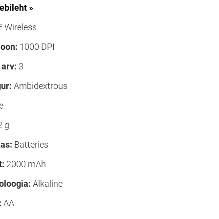
ebileht »
 Wireless
ioon:
1000 DPI
arv:
3
ur:
Ambidextrous
e
2 g
kas:
Batteries
:
2000 mAh
oloogia:
Alkaline
:
AA