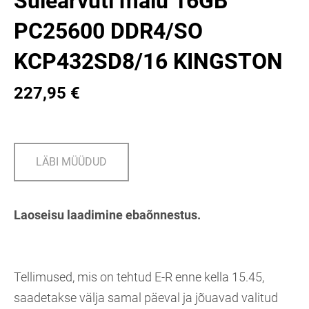
Sülearvuti mälu 16GB
PC25600 DDR4/SO
KCP432SD8/16 KINGSTON
227,95 €
LÄBI MÜÜDUD
Laoseisu laadimine ebaõnnestus.
Tellimused, mis on tehtud E-R enne kella 15.45,
saadetakse välja samal päeval ja jõuavad valitud