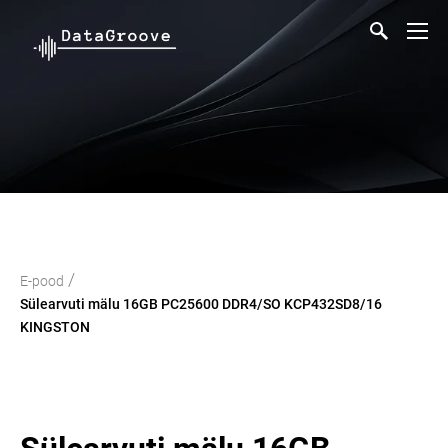
/
E-pood
Sülearvuti mälu 16GB PC25600 DDR4/SO KCP432SD8/16
KINGSTON