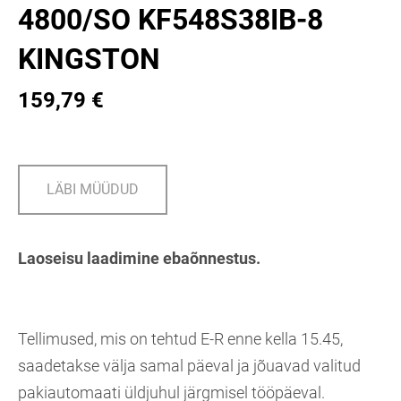
4800/SO KF548S38IB-8
KINGSTON
159,79 €
LÄBI MÜÜDUD
Laoseisu laadimine ebaõnnestus.
Tellimused, mis on tehtud E-R enne kella 15.45,
saadetakse välja samal päeval ja jõuavad valitud
pakiautomaati üldjuhul järgmisel tööpäeval.