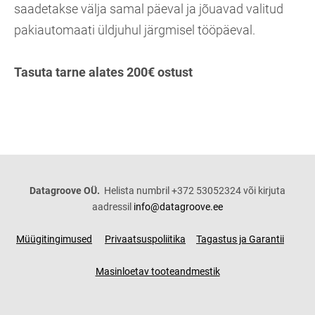
saadetakse välja samal päeval ja jõuavad valitud
pakiautomaati üldjuhul järgmisel tööpäeval.
Tasuta tarne alates 200€ ostust
Datagroove OÜ.
Helista numbril +372 53052324 või kirjuta
aadressil
info@datagroove.ee
Müügitingimused
Privaatsuspoliitika
Tagastus ja Garantii
Masinloetav tooteandmestik