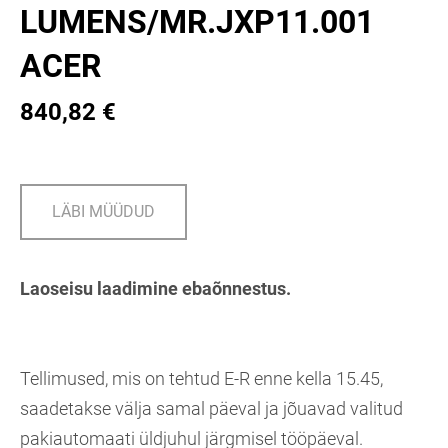
LUMENS/MR.JXP11.001
ACER
840,82 €
LÄBI MÜÜDUD
Laoseisu laadimine ebaõnnestus.
Tellimused, mis on tehtud E-R enne kella 15.45,
saadetakse välja samal päeval ja jõuavad valitud
pakiautomaati üldjuhul järgmisel tööpäeval.