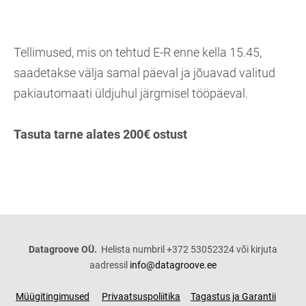
Tellimused, mis on tehtud E-R enne kella 15.45,
saadetakse välja samal päeval ja jõuavad valitud
pakiautomaati üldjuhul järgmisel tööpäeval.
Tasuta tarne alates 200€ ostust
Datagroove OÜ.
Helista numbril +372 53052324 või kirjuta
aadressil
info@datagroove.ee
Müügitingimused
Privaatsuspoliitika
Tagastus ja Garantii