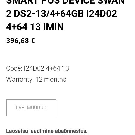
SMART POS DEVICE SWAN
2 DS2-13/4+64GB I24D02
4+64 13 IMIN
396,68 €
Code: I24D02 4+64 13
Warranty: 12 months
LÄBI MÜÜDUD
Laoseisu laadimine ebaõnnestus.