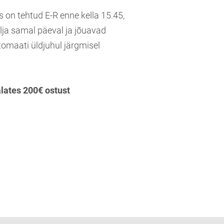
s on tehtud E-R enne kella 15.45,
lja samal päeval ja jõuavad
tomaati üldjuhul järgmisel
alates 200€ ostust