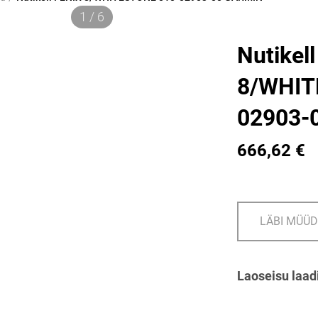
1 / 6
Nutikel
8/WHIT
02903-
666,62 €
LÄBI MÜÜ
Laoseisu laad