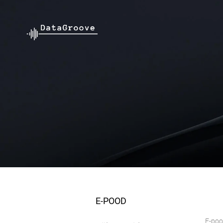
E-POOD
E-po