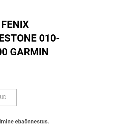
l FENIX
ESTONE 010-
00 GARMIN
DUD
imine ebaõnnestus.