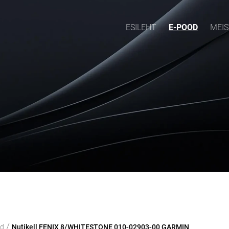
ESILEHT
E-POOD
MEIS
/
od
Nutikell FENIX 8/WHITESTONE 010-02903-00 GARMIN