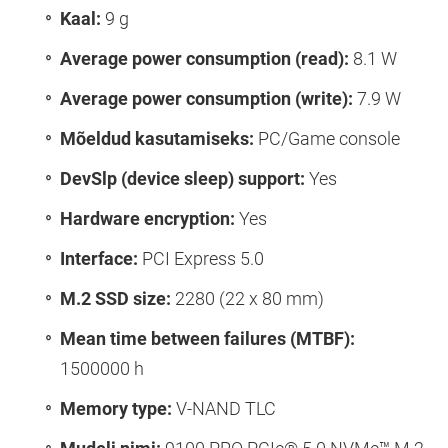
Kaal:
9 g
Average power consumption (read):
8.1 W
Average power consumption (write):
7.9 W
Mõeldud kasutamiseks:
PC/Game console
DevSlp (device sleep) support:
Yes
Hardware encryption:
Yes
Interface:
PCI Express 5.0
M.2 SSD size:
2280 (22 x 80 mm)
Mean time between failures (MTBF):
1500000 h
Memory type:
V-NAND TLC