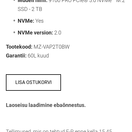
Mudeli nimi:
9100 PRO PCIe® 5.0 NVMe™ M.2
SSD - 2 TB
NVMe:
Yes
NVMe version:
2.0
Tootekood:
MZ-VAP2T0BW
Garantii:
60L kuud
LISA OSTUKORVI
Laoseisu laadimine ebaõnnestus.
Tellimused, mis on tehtud E-R enne kella 15.45,