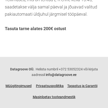
saadetakse välja samal päeval ja jõuavad valitud
pakiautomaati üldjuhul järgmisel tööpäeval.
Tasuta tarne alates 200€ ostust
Datagroove OÜ.
Helista numbril +372 53052324 või kirjuta
aadressil
info@datagroove.ee
Müügitingimused
Privaatsuspoliitika
Tagastus ja Garantii
Masinloetav tooteandmestik