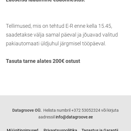
Tellimused, mis on tehtud E-R enne kella 15.45,
saadetakse välja samal päeval ja jõuavad valitud
pakiautomaati üldjuhul järgmisel tööpäeval.
Tasuta tarne alates 200€ ostust
Datagroove OÜ.
Helista numbril +372 53052324 või kirjuta
aadressil
info@datagroove.ee
Müügitingimused
Privaatsuspoliitika
Tagastus ja Garantii