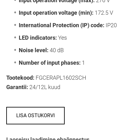
Input operation voltage (max):
276 V
Input operation voltage (min):
172.5 V
International Protection (IP) code:
IP20
LED indicators:
Yes
Noise level:
40 dB
Number of input phases:
1
Tootekood:
FGCERAPL1602SCH
Garantii:
24/12L kuud
LISA OSTUKORVI
Laoseisu laadimine ebaõnnestus.