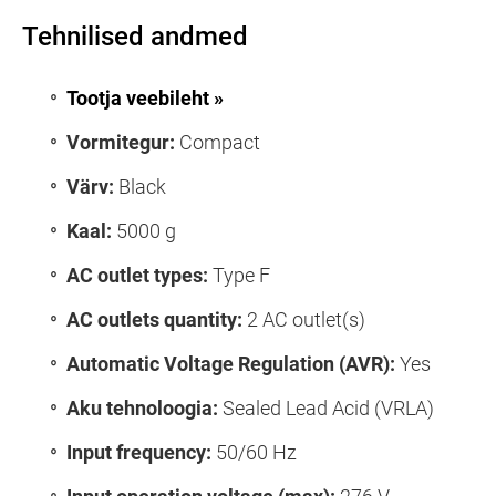
Tehnilised andmed
Tootja veebileht »
Vormitegur:
Compact
Värv:
Black
Kaal:
5000 g
AC outlet types:
Type F
AC outlets quantity:
2 AC outlet(s)
Automatic Voltage Regulation (AVR):
Yes
Aku tehnoloogia:
Sealed Lead Acid (VRLA)
Input frequency:
50/60 Hz