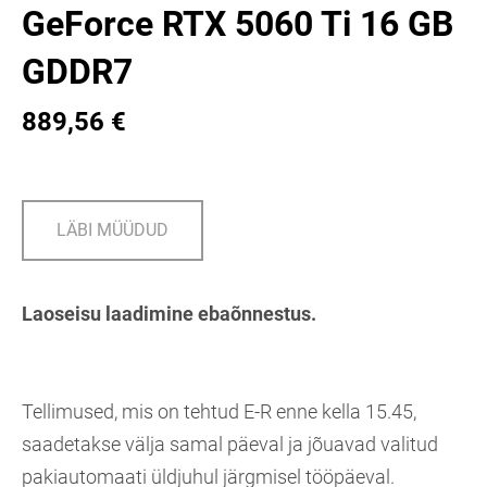
GeForce RTX 5060 Ti 16 GB
GDDR7
889,56 €
LÄBI MÜÜDUD
Laoseisu laadimine ebaõnnestus.
Tellimused, mis on tehtud E-R enne kella 15.45,
saadetakse välja samal päeval ja jõuavad valitud
pakiautomaati üldjuhul järgmisel tööpäeval.