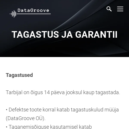
TAGASTUS JA GARANTII
Tagastused
Tarbijal on õigus 14 päeva jooksul kaup tagastada.
• Defektse toote korral katab tagastuskulud müüja
(DataGroove OÜ).
• Taganemisõiguse kasutamisel katab