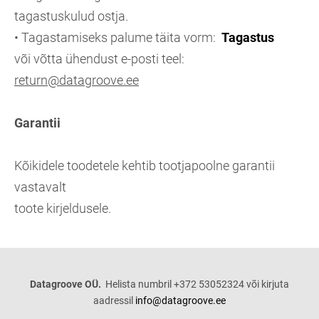
tagastuskulud ostja.
• Tagastamiseks palume täita vorm:
Tagastus
või võtta ühendust e-posti teel:
return@datagroove.ee
Garantii
Kõikidele toodetele kehtib tootjapoolne garantii
vastavalt
toote kirjeldusele.
Datagroove OÜ.
Helista numbril +372 53052324 või kirjuta
aadressil
info@datagroove.ee