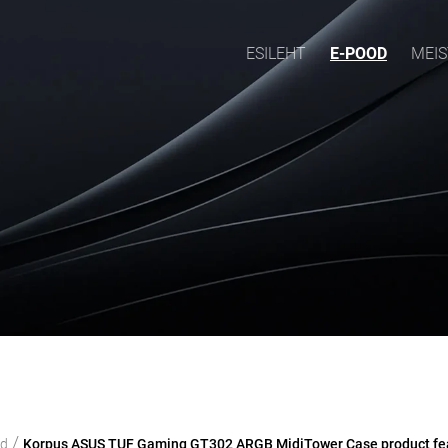
ESILEHT
E-POOD
MEIS
/
od
Korpus ASUS TUF Gaming GT302 ARGB MidiTower Case product fea