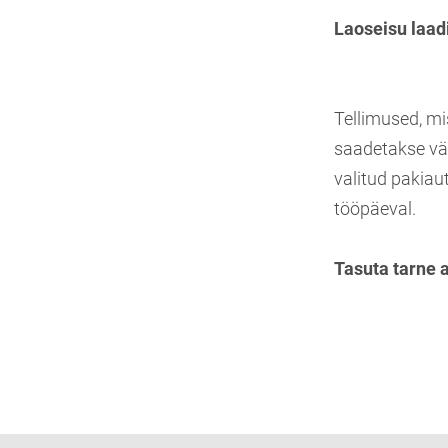
Laoseisu laad
Tellimused, mi
saadetakse vä
valitud pakiau
tööpäeval.
Tasuta tarne 