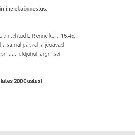
imine ebaõnnestus.
s on tehtud E-R enne kella 15.45,
lja samal päeval ja jõuavad
tomaati üldjuhul järgmisel
alates 200€ ostust