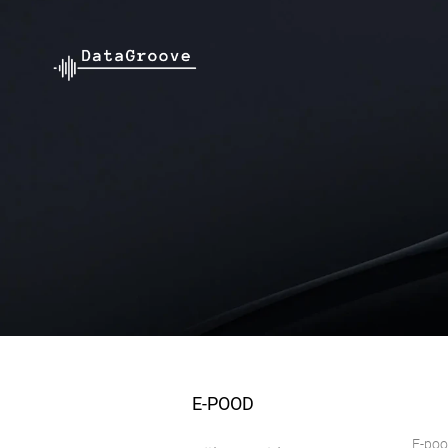
E-POOD
E-po