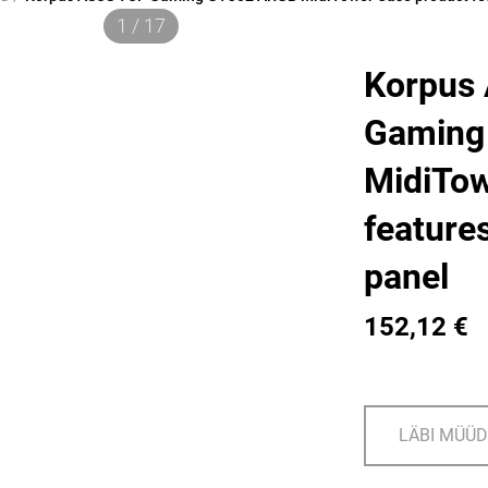
1 / 17
Korpus
Gaming
MidiTow
feature
panel
152,12 €
LÄBI MÜÜ