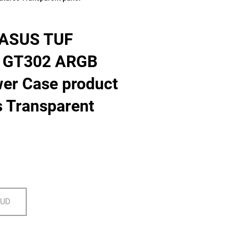
 ASUS TUF
 GT302 ARGB
er Case product
s Transparent
DUD