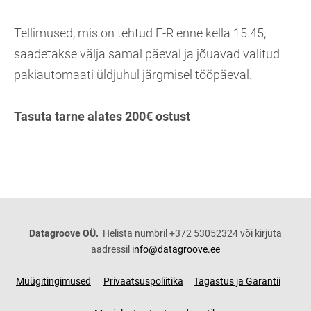
Tellimused, mis on tehtud E-R enne kella 15.45,
saadetakse välja samal päeval ja jõuavad valitud
pakiautomaati üldjuhul järgmisel tööpäeval.
Tasuta tarne alates 200€ ostust
Datagroove OÜ.
Helista numbril +372 53052324 või kirjuta
aadressil
info@datagroove.ee
Müügitingimused
Privaatsuspoliitika
Tagastus ja Garantii