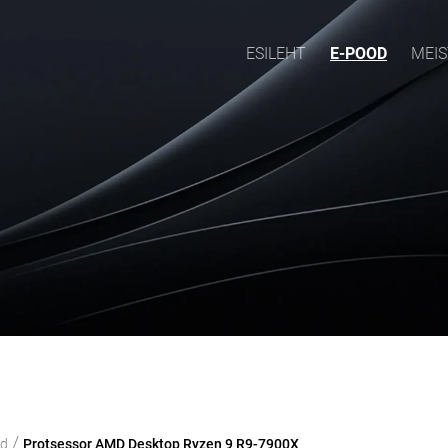
ESILEHT
E-POOD
MEIS
/
od
Protsessor AMD Desktop Ryzen 9 R9-7900X