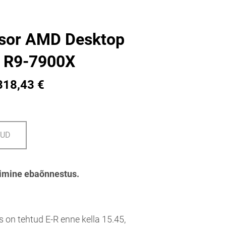
ssor AMD Desktop
9 R9-7900X
318,43 €
DUD
imine ebaõnnestus.
s on tehtud E-R enne kella 15.45,