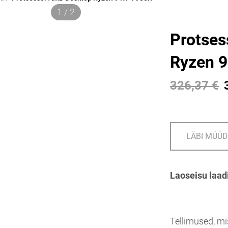
1 / 2
Protse
Ryzen 
326,37 €
LÄBI MÜÜ
Laoseisu laad
Tellimused, mi