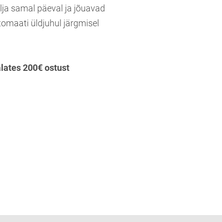
lja samal päeval ja jõuavad
tomaati üldjuhul järgmisel
alates 200€ ostust