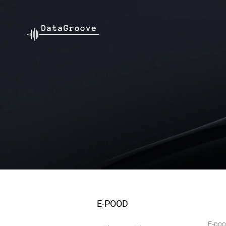
E-POOD
E-po