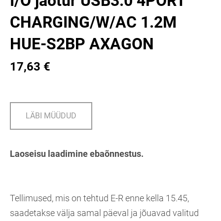
I/O jaotur USB3.0 4PORT
CHARGING/W/AC 1.2M
HUE-S2BP AXAGON
17,63 €
LÄBI MÜÜDUD
Laoseisu laadimine ebaõnnestus.
Tellimused, mis on tehtud E-R enne kella 15.45,
saadetakse välja samal päeval ja jõuavad valitud