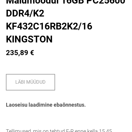
Mälumoodul 16GB PC25600
DDR4/K2
KF432C16RB2K2/16
KINGSTON
235,89 €
LÄBI MÜÜDUD
Laoseisu laadimine ebaõnnestus.
Tellimused, mis on tehtud E-R enne kella 15.45,