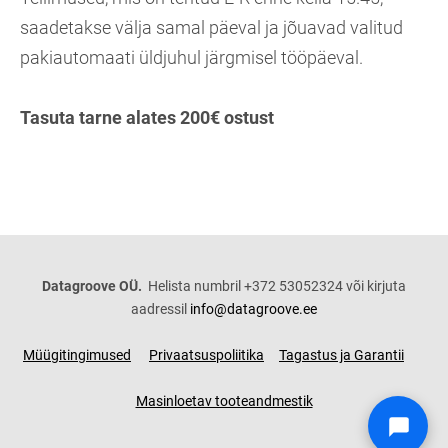
saadetakse välja samal päeval ja jõuavad valitud
pakiautomaati üldjuhul järgmisel tööpäeval.
Tasuta tarne alates 200€ ostust
Datagroove OÜ.
Helista numbril +372 53052324 või kirjuta
aadressil
info@datagroove.ee
Müügitingimused
Privaatsuspoliitika
Tagastus ja Garantii
Masinloetav tooteandmestik