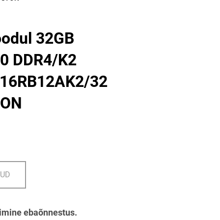
odul 32GB
0 DDR4/K2
16RB12AK2/32
TON
DUD
imine ebaõnnestus.