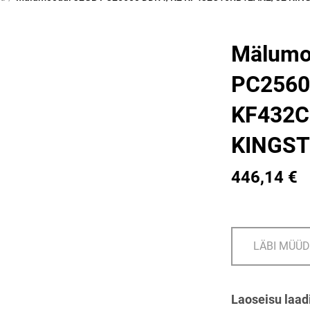
Mälumo
PC2560
KF432C
KINGS
446,14 €
LÄBI MÜÜ
Laoseisu laad