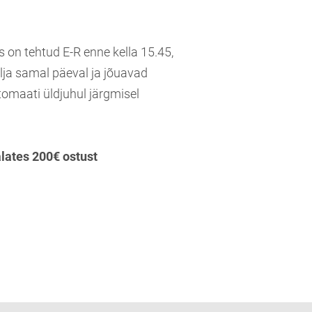
s on tehtud E-R enne kella 15.45,
lja samal päeval ja jõuavad
tomaati üldjuhul järgmisel
alates 200€ ostust