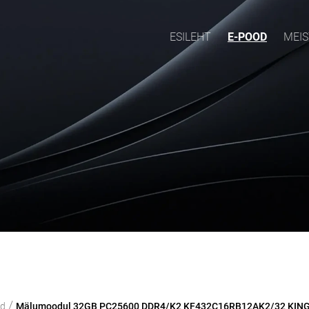
ESILEHT
E-POOD
MEIS
/
od
Mälumoodul 32GB PC25600 DDR4/K2 KF432C16RB12AK2/32 KIN