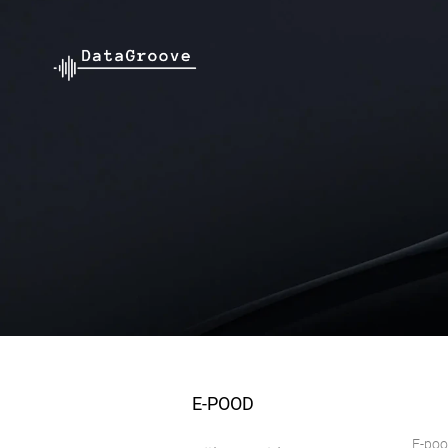
E-POOD
E-po