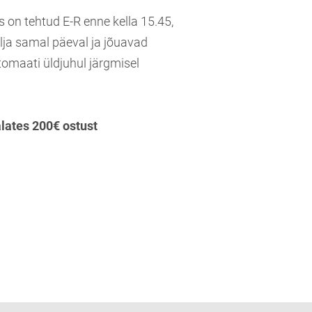
s on tehtud E-R enne kella 15.45,
lja samal päeval ja jõuavad
tomaati üldjuhul järgmisel
alates 200€ ostust