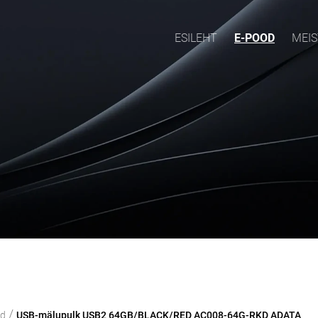
ESILEHT
E-POOD
MEIS
/
od
USB-mälupulk USB2 64GB/BLACK/RED AC008-64G-RKD ADATA