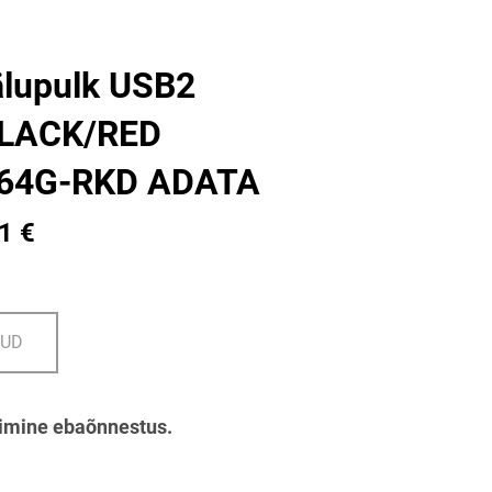
lupulk USB2
LACK/RED
64G-RKD ADATA
1 €
DUD
imine ebaõnnestus.