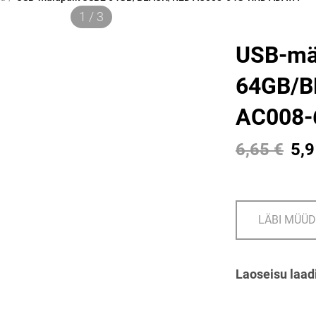
1 / 3
USB-mä
64GB/B
AC008-
6,65 €
5,9
LÄBI MÜÜ
Laoseisu laad