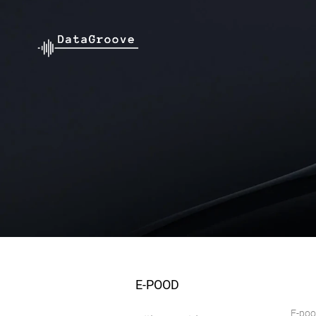
E-POOD
E-po