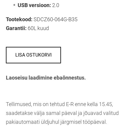
USB versioon:
2.0
Tootekood:
SDCZ60-064G-B35
Garantii:
60L kuud
LISA OSTUKORVI
Laoseisu laadimine ebaõnnestus.
Tellimused, mis on tehtud E-R enne kella 15.45,
saadetakse välja samal päeval ja jõuavad valitud
pakiautomaati üldjuhul järgmisel tööpäeval.