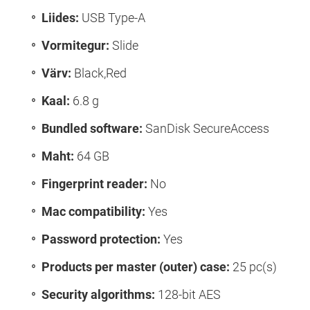
Liides:
USB Type-A
Vormitegur:
Slide
Värv:
Black,Red
Kaal:
6.8 g
Bundled software:
SanDisk SecureAccess
Maht:
64 GB
Fingerprint reader:
No
Mac compatibility:
Yes
Password protection:
Yes
Products per master (outer) case:
25 pc(s)
Security algorithms:
128-bit AES