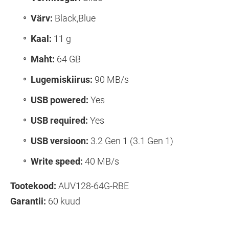
Värv:
Black,Blue
Kaal:
11 g
Maht:
64 GB
Lugemiskiirus:
90 MB/s
USB powered:
Yes
USB required:
Yes
USB versioon:
3.2 Gen 1 (3.1 Gen 1)
Write speed:
40 MB/s
Tootekood:
AUV128-64G-RBE
Garantii:
60 kuud