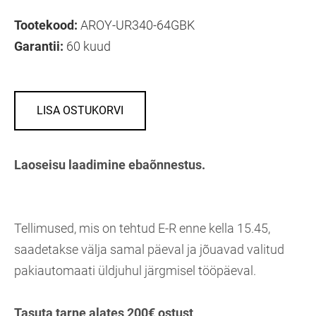
Tootekood:
AROY-UR340-64GBK
Garantii:
60 kuud
LISA OSTUKORVI
Laoseisu laadimine ebaõnnestus.
Tellimused, mis on tehtud E-R enne kella 15.45,
saadetakse välja samal päeval ja jõuavad valitud
pakiautomaati üldjuhul järgmisel tööpäeval.
Tasuta tarne alates 200€ ostust