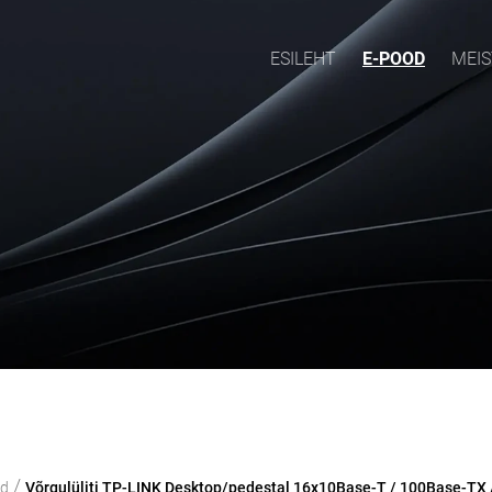
ESILEHT
E-POOD
MEIS
/
od
Võrgulüliti TP-LINK Desktop/pedestal 16x10Base-T / 100Base-TX