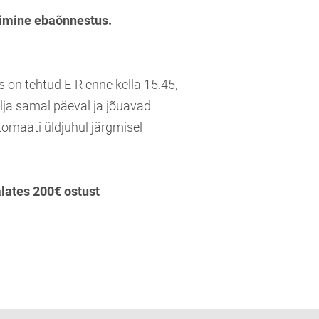
imine ebaõnnestus.
s on tehtud E-R enne kella 15.45,
lja samal päeval ja jõuavad
tomaati üldjuhul järgmisel
alates 200€ ostust