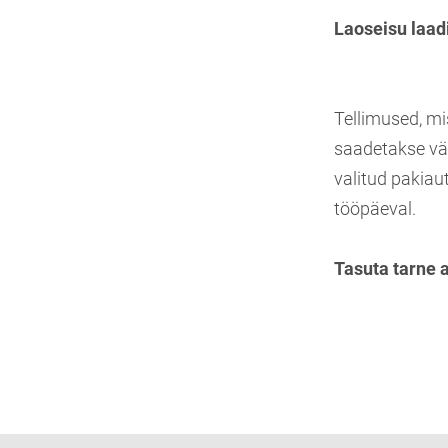
Laoseisu laad
Tellimused, mi
saadetakse vä
valitud pakiau
tööpäeval.
Tasuta tarne 