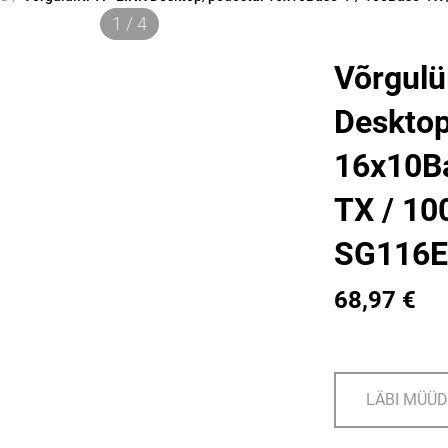
1 / 4
Võrgulü
Desktop
16x10Ba
TX / 10
SG116E
68,97 €
LÄBI MÜÜ