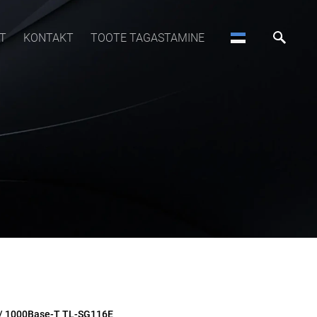
T
KONTAKT
TOOTE TAGASTAMINE
 / 1000Base-T TL-SG116E