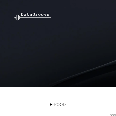
E-POOD
E-po