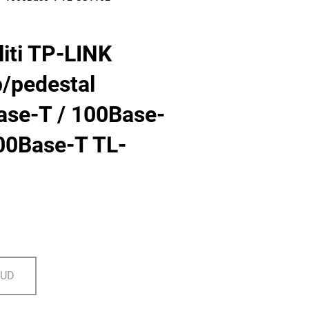
liti TP-LINK
/pedestal
se-T / 100Base-
00Base-T TL-
DUD