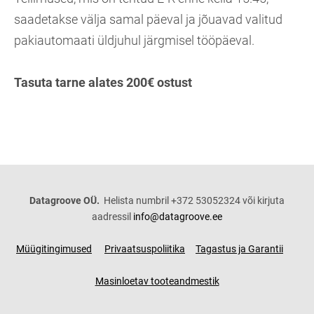
saadetakse välja samal päeval ja jõuavad valitud
pakiautomaati üldjuhul järgmisel tööpäeval.
Tasuta tarne alates 200€ ostust
Datagroove OÜ.
Helista numbril +372 53052324 või kirjuta
aadressil
info@datagroove.ee
Müügitingimused
Privaatsuspoliitika
Tagastus ja Garantii
Masinloetav tooteandmestik