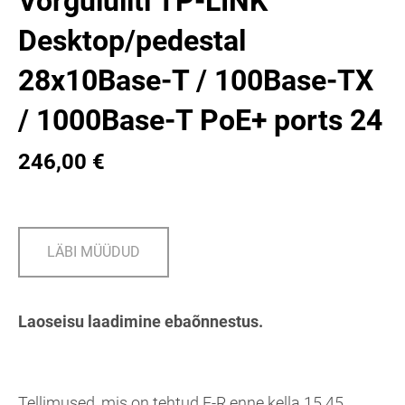
Võrgulüliti TP-LINK
Desktop/pedestal
28x10Base-T / 100Base-TX
/ 1000Base-T PoE+ ports 24
246,00 €
LÄBI MÜÜDUD
Laoseisu laadimine ebaõnnestus.
Tellimused, mis on tehtud E-R enne kella 15.45,