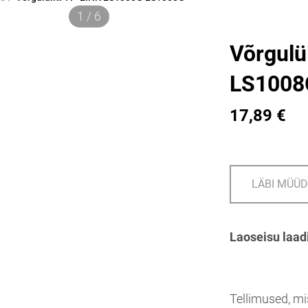
1 / 6
Võrgulü
LS1008
17,89 €
LÄBI MÜÜ
Laoseisu laad
Tellimused, mi