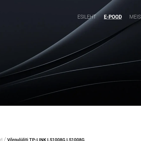
ESILEHT
E-POOD
MEIS
/
od
Võrgulüliti TP-LINK LS1008G LS1008G